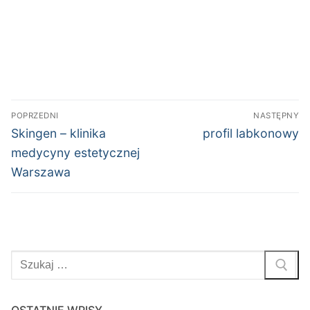
Nawigacja
POPRZEDNI
NASTĘPNY
wpisu
Poprzedni
Następny
Skingen – klinika
profil labkonowy
wpis:
wpis:
medycyny estetycznej
Warszawa
Szukaj: