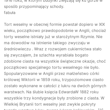
1916 roku, w którym budynki zwężają się ku górze w
sposób przypominający schody.
fabuła
Tort weselny w obecnej formie powstał dopiero w XIX
wieku, początkowo prawdopodobnie w Anglii, chociaż
torty weselne istniały już w starożytnym Rzymie. Nie
ma dowodów na istnienie takiego zwyczaju w
średniowieczu . Wraz z rozwojem cukiernictwa stało
się zwyczajem, że szlachta wyrabiała bogato
zdobione ciasta na wszystkie świąteczne okazje, choć
początkowo specjalnego tortu weselnego nie było.
Spopularyzowane w Anglii przez małżeństwo córki
królowej Wiktorii w 1859 roku, trzypoziomowe ciasto
zostało wykonane w całości z lukru na dwóch górnych
warstwach. Na ślubie księcia EdwardaW 1882 roku
wszystkie trzy kondygnacje były zrobione z ciasta. W
Wielkiej Brytanii tort weselny jest zwykle pokryty