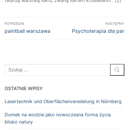
twardą warstwą lukru, zwaną lukrem królewskim . [2]
Nawigacja
POPRZEDNI
NASTĘPNY
wpisu
Poprzedni
Następny
paintball warszawa
Psychoterapia dla par
wpis:
wpis:
Szukaj:
OSTATNIE WPISY
Lasertechnik und Oberflächenveredelung in Nürnberg
Domek na wodzie jako nowoczesna forma życia
blisko natury