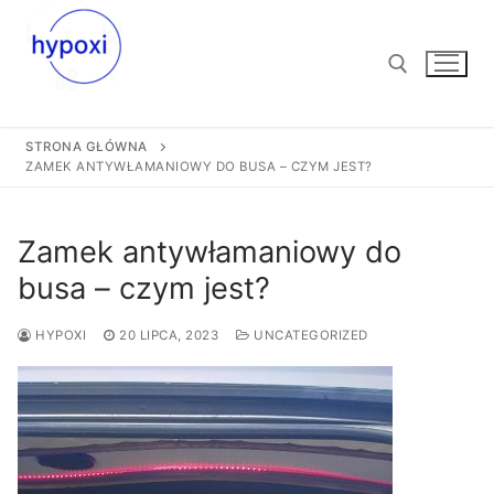
Przejdź
do
treści
STRONA GŁÓWNA
Szukaj:
ZAMEK ANTYWŁAMANIOWY DO BUSA – CZYM JEST?
Zamek antywłamaniowy do
busa – czym jest?
HYPOXI
20 LIPCA, 2023
UNCATEGORIZED