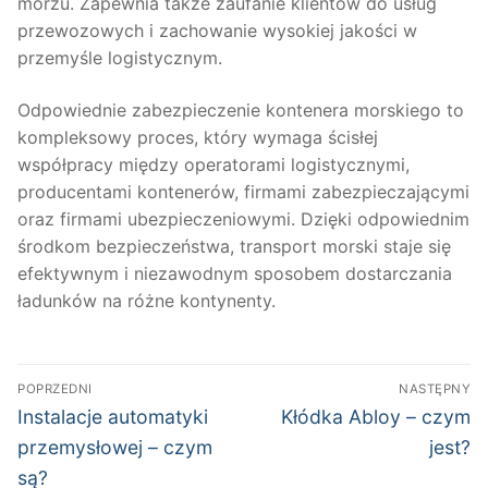
morzu. Zapewnia także zaufanie klientów do usług
przewozowych i zachowanie wysokiej jakości w
przemyśle logistycznym.
Odpowiednie zabezpieczenie kontenera morskiego to
kompleksowy proces, który wymaga ścisłej
współpracy między operatorami logistycznymi,
producentami kontenerów, firmami zabezpieczającymi
oraz firmami ubezpieczeniowymi. Dzięki odpowiednim
środkom bezpieczeństwa, transport morski staje się
efektywnym i niezawodnym sposobem dostarczania
ładunków na różne kontynenty.
Nawigacja
POPRZEDNI
NASTĘPNY
wpisu
Poprzedni
Następny
Instalacje automatyki
Kłódka Abloy – czym
wpis:
wpis:
przemysłowej – czym
jest?
są?