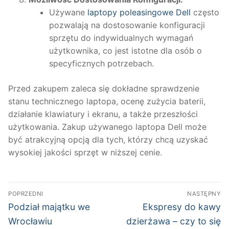
Używane
laptopy poleasingowe Dell
często
pozwalają na dostosowanie konfiguracji
sprzętu do indywidualnych wymagań
użytkownika, co jest istotne dla osób o
specyficznych potrzebach.
Przed zakupem zaleca się dokładne sprawdzenie
stanu technicznego laptopa, ocenę zużycia baterii,
działanie klawiatury i ekranu, a także przeszłości
użytkowania. Zakup używanego laptopa Dell może
być atrakcyjną opcją dla tych, którzy chcą uzyskać
wysokiej jakości sprzęt w niższej cenie.
Nawigacja
POPRZEDNI
NASTĘPNY
wpisu
Poprzedni
Następny
Podział majątku we
Ekspresy do kawy
wpis:
wpis:
Wrocławiu
dzierżawa – czy to się