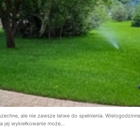
zechne, ale nie zawsze łatwe do spełnienia. Wielogodzinn
na jej wykiełkowanie może…