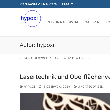
Przejdź
ROZMAWIAMY NA RÓŻNE TEMATY
do
treści
STRONA GŁÓWNA
GALERIA
K
Autor:
hypoxi
STRONA GŁÓWNA
ARCHIWUM DLA HYPOXI
Lasertechnik und Oberflächenv
HYPOXI
15 CZERWCA, 2026
UNCATEGORIZED