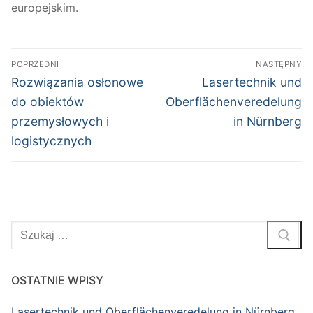
europejskim.
Nawigacja
POPRZEDNI
NASTĘPNY
wpisu
Poprzedni
Następny
Rozwiązania osłonowe
Lasertechnik und
wpis:
wpis:
do obiektów
Oberflächenveredelung
przemysłowych i
in Nürnberg
logistycznych
Szukaj:
OSTATNIE WPISY
Lasertechnik und Oberflächenveredelung in Nürnberg