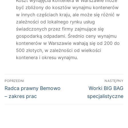
Koszt wynajęcia kontenera w Warszawie może
być zbliżony do kosztów wynajmu kontenerów
w innych częściach kraju, ale może się różnić w
zależności od lokalnego rynku usług
świadczonych przez firmy zajmujące się
gospodarką odpadami. Średnio ceny wynajmu
kontenerów w Warszawie wahają się od 200 do
500 złotych, w zależności od wielkości
kontenera i okresu wynajmu.
Nawigacja
POPRZEDNI
NASTĘPNY
wpisu
Poprzedni
Następny
Radca prawny Bemowo
Worki BIG BAG
wpis:
wpis:
– zakres prac
specjalistyczne