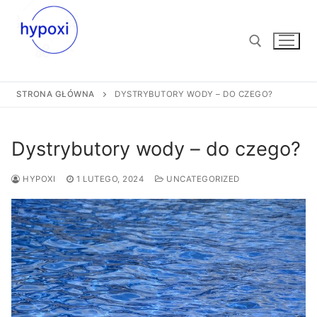
Przejdź
do
treści
STRONA GŁÓWNA
DYSTRYBUTORY WODY – DO CZEGO?
Szukaj:
Dystrybutory wody – do czego?
HYPOXI
1 LUTEGO, 2024
UNCATEGORIZED