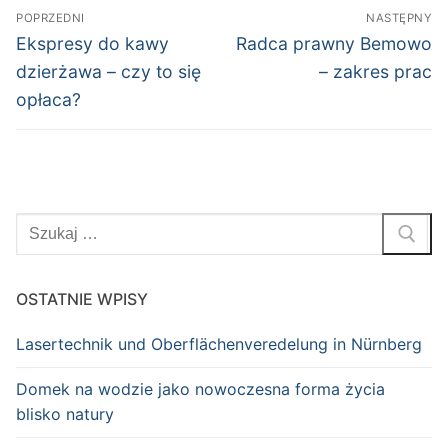
Nawigacja
POPRZEDNI
NASTĘPNY
wpisu
Poprzedni
Następny
Ekspresy do kawy
Radca prawny Bemowo
wpis:
wpis:
dzierżawa – czy to się
– zakres prac
opłaca?
Szukaj:
OSTATNIE WPISY
Lasertechnik und Oberflächenveredelung in Nürnberg
Domek na wodzie jako nowoczesna forma życia
blisko natury