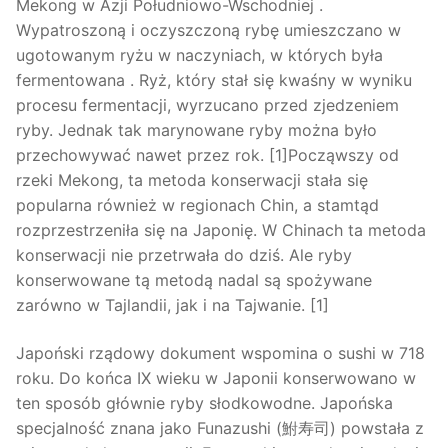
Mekong w Azji Południowo-Wschodniej .
Wypatroszoną i oczyszczoną rybę umieszczano w
ugotowanym ryżu w naczyniach, w których była
fermentowana . Ryż, który stał się kwaśny w wyniku
procesu fermentacji, wyrzucano przed zjedzeniem
ryby. Jednak tak marynowane ryby można było
przechowywać nawet przez rok. [1]Począwszy od
rzeki Mekong, ta metoda konserwacji stała się
popularna również w regionach Chin, a stamtąd
rozprzestrzeniła się na Japonię. W Chinach ta metoda
konserwacji nie przetrwała do dziś. Ale ryby
konserwowane tą metodą nadal są spożywane
zarówno w Tajlandii, jak i na Tajwanie. [1]
Japoński rządowy dokument wspomina o sushi w 718
roku. Do końca IX wieku w Japonii konserwowano w
ten sposób głównie ryby słodkowodne. Japońska
specjalność znana jako Funazushi (鮒寿司) powstała z