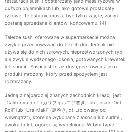
restauracji sushi i dostarczany jako masa ryżowa w
dużych pojemnikach lub jako gotowe prostokąty
ryżowe. Te ostatnie muszą być tylko zajęte, zanim
zostaną sprzedane klientowi końcowemu. [4]
Talerze sushi oferowane w supermarkecie można
zwykle przechowywać do trzech dni. Jednak nie
używa się do nich surowych, nieprzetworzonych ryb,
ale zwykle wędzonego łososia, gotowanych krewetek
lub surimi . Sushi jest teraz dostępne również jako
produkt mrożony, który przed spożyciem jest
rozmrażany.
Jedną z najbardziej znanych zachodnich kreacji jest
„California Roll” (カリフォルニア巻き) lub „Inside-Out
Roll” lub „Ura-Maki” (裏巻き, dt. „rolowany od
wewnątrz”), które są wykonane z łososia lub surimi ,
awokado lub ogórek są wypełnione. W tym typie