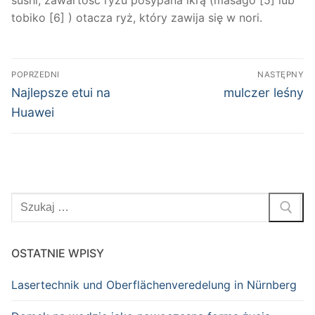
sushi, zawartość ryżu posypana ikrą (masago [5] lub
tobiko [6] ) otacza ryż, który zawija się w nori.
Nawigacja
POPRZEDNI
NASTĘPNY
wpisu
Poprzedni
Następny
Najlepsze etui na
mulczer leśny
wpis:
wpis:
Huawei
Szukaj:
OSTATNIE WPISY
Lasertechnik und Oberflächenveredelung in Nürnberg