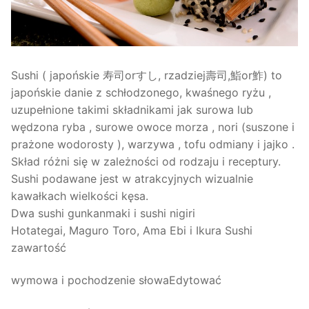
Sushi ( japońskie 寿司orすし, rzadziej壽司,鮨or鮓) to
japońskie danie z schłodzonego, kwaśnego ryżu ,
uzupełnione takimi składnikami jak surowa lub
wędzona ryba , surowe owoce morza , nori (suszone i
prażone wodorosty ), warzywa , tofu odmiany i jajko .
Skład różni się w zależności od rodzaju i receptury.
Sushi podawane jest w atrakcyjnych wizualnie
kawałkach wielkości kęsa.
Dwa sushi gunkanmaki i sushi nigiri
Hotategai, Maguro Toro, Ama Ebi i Ikura Sushi
zawartość
wymowa i pochodzenie słowaEdytować