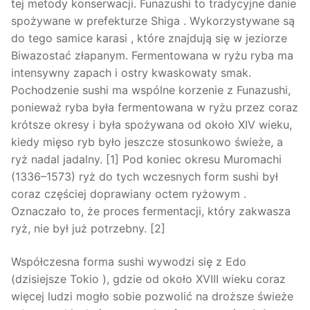
tej metody konserwacji. Funazushi to tradycyjne danie
spożywane w prefekturze Shiga . Wykorzystywane są
do tego samice karasi , które znajdują się w jeziorze
Biwazostać złapanym. Fermentowana w ryżu ryba ma
intensywny zapach i ostry kwaskowaty smak.
Pochodzenie sushi ma wspólne korzenie z Funazushi,
ponieważ ryba była fermentowana w ryżu przez coraz
krótsze okresy i była spożywana od około XIV wieku,
kiedy mięso ryb było jeszcze stosunkowo świeże, a
ryż nadal jadalny. [1] Pod koniec okresu Muromachi
(1336–1573) ryż do tych wczesnych form sushi był
coraz częściej doprawiany octem ryżowym .
Oznaczało to, że proces fermentacji, który zakwasza
ryż, nie był już potrzebny. [2]
Współczesna forma sushi wywodzi się z Edo
(dzisiejsze Tokio ), gdzie od około XVIII wieku coraz
więcej ludzi mogło sobie pozwolić na droższe świeże