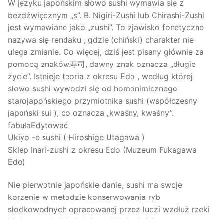
W języku japońskim słowo sushi wymawia się z
bezdźwięcznym „s”. B. Nigiri-Zushi lub Chirashi-Zushi
jest wymawiane jako „zushi”. To zjawisko fonetyczne
nazywa się rendaku , gdzie (chiński) charakter nie
ulega zmianie. Co więcej, dziś jest pisany głównie za
pomocą znaków寿司, dawny znak oznacza „długie
życie”. Istnieje teoria z okresu Edo , według której
słowo sushi wywodzi się od homonimicznego
starojapońskiego przymiotnika sushi (współczesny
japoński sui ), co oznacza „kwaśny, kwaśny”.
fabułaEdytować
Ukiyo -e sushi ( Hiroshige Utagawa )
Sklep Inari-zushi z okresu Edo (Muzeum Fukagawa
Edo)
Nie pierwotnie japońskie danie, sushi ma swoje
korzenie w metodzie konserwowania ryb
słodkowodnych opracowanej przez ludzi wzdłuż rzeki