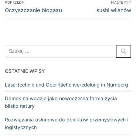
Nawigacja
POPRZEDNI
NASTĘPNY
wpisu
Poprzedni
Następny
Oczyszczanie biogazu
sushi wilanów
wpis:
wpis:
Szukaj:
OSTATNIE WPISY
Lasertechnik und Oberflächenveredelung in Nürnberg
Domek na wodzie jako nowoczesna forma życia
blisko natury
Rozwiązania osłonowe do obiektów przemysłowych i
logistycznych