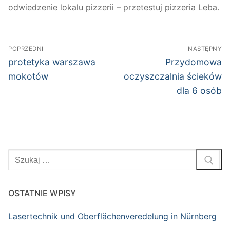
odwiedzenie lokalu pizzerii – przetestuj pizzeria Leba.
Nawigacja
POPRZEDNI
NASTĘPNY
wpisu
Poprzedni
Następny
protetyka warszawa
Przydomowa
wpis:
wpis:
mokotów
oczyszczalnia ścieków
dla 6 osób
Szukaj:
OSTATNIE WPISY
Lasertechnik und Oberflächenveredelung in Nürnberg