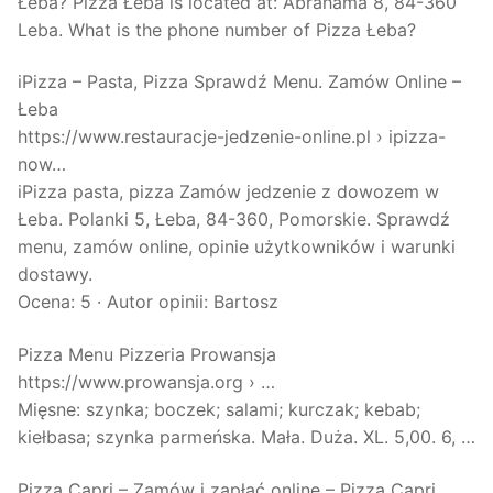
Łeba? Pizza Łeba is located at: Abrahama 8, 84-360
Leba. What is the phone number of Pizza Łeba?
iPizza – Pasta, Pizza Sprawdź Menu. Zamów Online –
Łeba
https://www.restauracje-jedzenie-online.pl › ipizza-
now…
iPizza pasta, pizza Zamów jedzenie z dowozem w
Łeba. Polanki 5, Łeba, 84-360, Pomorskie. Sprawdź
menu, zamów online, opinie użytkowników i warunki
dostawy.
Ocena: 5 · ‎Autor opinii: Bartosz
Pizza Menu Pizzeria Prowansja
https://www.prowansja.org › …
Mięsne: szynka; boczek; salami; kurczak; kebab;
kiełbasa; szynka parmeńska. Mała. Duża. XL. 5,00. 6, …
Pizza Capri – Zamów i zapłać online – Pizza Capri