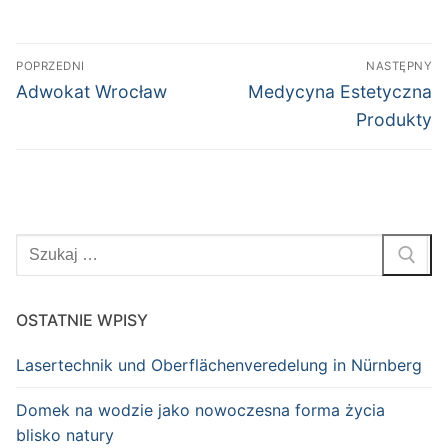
Nawigacja
POPRZEDNI
NASTĘPNY
wpisu
Poprzedni
Następny
Adwokat Wrocław
Medycyna Estetyczna
wpis:
wpis:
Produkty
Szukaj:
OSTATNIE WPISY
Lasertechnik und Oberflächenveredelung in Nürnberg
Domek na wodzie jako nowoczesna forma życia
blisko natury