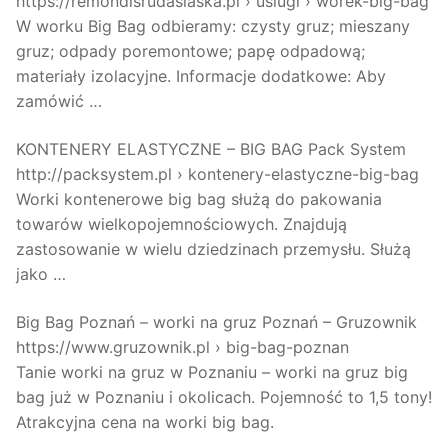
https://remondisrudaslaska.pl › uslugi › worek-big-bag
W worku Big Bag odbieramy: czysty gruz; mieszany
gruz; odpady poremontowe; papę odpadową;
materiały izolacyjne. Informacje dodatkowe: Aby
zamówić …
KONTENERY ELASTYCZNE – BIG BAG Pack System
http://packsystem.pl › kontenery-elastyczne-big-bag
Worki kontenerowe big bag służą do pakowania
towarów wielkopojemnościowych. Znajdują
zastosowanie w wielu dziedzinach przemysłu. Służą
jako …
Big Bag Poznań – worki na gruz Poznań – Gruzownik
https://www.gruzownik.pl › big-bag-poznan
Tanie worki na gruz w Poznaniu – worki na gruz big
bag już w Poznaniu i okolicach. Pojemność to 1,5 tony!
Atrakcyjna cena na worki big bag.