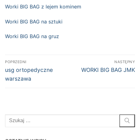
Worki BIG BAG z lejem kominem
Worki BIG BAG na sztuki
Worki BIG BAG na gruz
Nawigacja
POPRZEDNI
NASTĘPNY
wpisu
Poprzedni
Następny
usg ortopedyczne
WORKI BIG BAG JMK
wpis:
wpis:
warszawa
Szukaj: