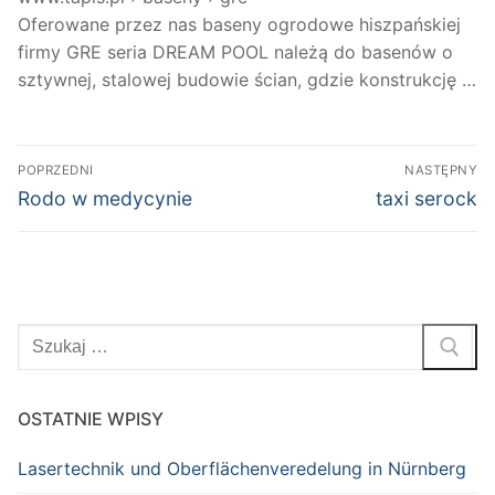
Oferowane przez nas baseny ogrodowe hiszpańskiej
firmy GRE seria DREAM POOL należą do basenów o
sztywnej, stalowej budowie ścian, gdzie konstrukcję …
Nawigacja
POPRZEDNI
NASTĘPNY
wpisu
Poprzedni
Następny
Rodo w medycynie
taxi serock
wpis:
wpis:
Szukaj:
OSTATNIE WPISY
Lasertechnik und Oberflächenveredelung in Nürnberg