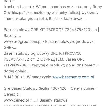
base…
trochę o basenie. Witam, mam basen z catoramy firmy
Gre-hiszpańska, naziemny z blachy falistej wyłożony
linerem-taka gruba folia. Basenik kosztował …
Basen stalowy GRE KIT 730ECOE 730x375x120 cm |
Baseny …
www.e-ogrod.com.pl › Basen-stalowy-ogrodowy-
GRE-…
Basen stalowy ogrodowy GRE KITPROV738
730x375x132 cm Z OSPRZĘTEM. Basen GRE
KITPROV738 … zapytaj o produkt; poleć znajomemu;
dodaj opinię …
8 149,80 zł · ‎W magazynie
www.basenygre.com.pl
Gre Basen Stalowy Sicilia 460×120 – Ceny i opinie –
Ceneo.pl
www.ceneo.pl › … › Baseny stalowe
Gre Basen Stalowy Sicilia 460×120 – od 4200,00 zł,